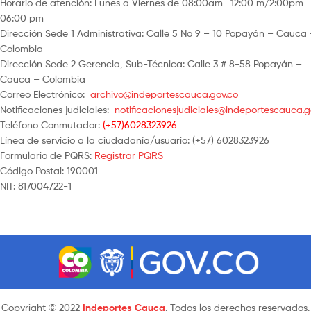
Horario de atención: Lunes a Viernes de 08:00am -12:00 m/2:00pm-
06:00 pm
Dirección Sede 1 Administrativa: Calle 5 No 9 – 10 Popayán – Cauca
Colombia
Dirección Sede 2 Gerencia, Sub-Técnica: Calle 3 # 8-58 Popayán –
Cauca – Colombia
Correo Electrónico:
archivo@indeportescauca.gov.co
Notificaciones judiciales:
notificacionesjudiciales@indeportescauca.g
Teléfono Conmutador:
(+57)6028323926
Línea de servicio a la ciudadanía/usuario: (+57) 6028323926
Formulario de PQRS:
Registrar PQRS
Código Postal: 190001
NIT: 817004722-1
Copyright © 2022
Indeportes Cauca
. Todos los derechos reservados.