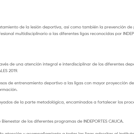
tratamiento de la lesión deportiva, así como también la prevención de
ional multidisciplinario a las diferentes ligas reconocidas por IND
avés de una atención integral e interdisciplinar de los diferentes depo
LES 2019.
cesos de entrenamiento deportivo a las ligas con mayor proyección de
ormación.
poyados de la parte metodológica, encaminados a fortalecer los proc
e Bienestar de los diferentes programas de INDEPORTES CAUCA.
de atención y acompañamiento a todas las ligas adscritas al instituto