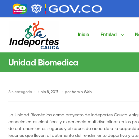
contenido
contenido
Inicio
Entidad
N
Indeportes
Unidad Biomedica
Cauca
Instituto
Departamental
de
Sin categoría
junio 8, 2017
por
Admin Web
Deportes
del
Cauca
La Unidad Biomédica como proyecto de Indeportes Cauca y siguien
Indeportes
Cauca
conocimientos científicos y experiencia multidisciplinar en los pr
de entrenamientos seguros y eficaces de acuerdo a la capacidad 
lesiones que lleven al detrimento del rendimiento deportivo y ate