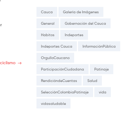
Cauca
Galería de Imágenes
General
Gobernación del Cauca
ar
Habitos
Indeportes
Indeportes Cauca
InformaciónPública
OrgulloCaucano
ciclismo
ParticipaciónCiudadana
Patinaje
RendicióndeCuentas
Salud
SelecciónColombiaPatinaje
vida
vidasaludable