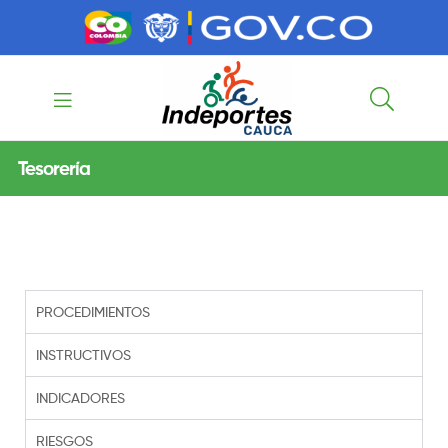
contenido
contenido
Indeportes
Tesorería
Cauca
PROCEDIMIENTOS
INSTRUCTIVOS
INDICADORES
RIESGOS