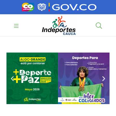
contenido
contenido
Indeportes
Cauca