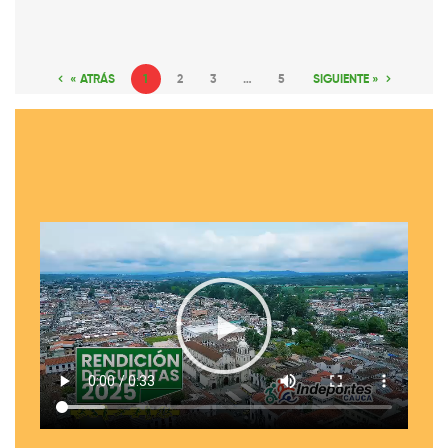
« ATRÁS
1
2
3
…
5
SIGUIENTE »