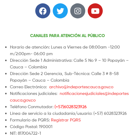
CANALES PARA ATENCIÓN AL PÚBLICO
Horario de atención: Lunes a Viernes de 08:00am -12:00
m/2:00pm- 06:00 pm
Dirección Sede 1 Administrativa: Calle 5 No 9 – 10 Popayán –
Cauca – Colombia
Dirección Sede 2 Gerencia, Sub-Técnica: Calle 3 # 8-58
Popayán – Cauca – Colombia
Correo Electrónico:
archivo@indeportescauca.gov.co
Notificaciones judiciales:
notificacionesjudiciales@indeportes
cauca.gov.co
Teléfono Conmutador:
(+57)6028323926
Línea de servicio a la ciudadanía/usuario: (+57) 6028323926
Formulario de PQRS:
Registrar PQRS
Código Postal: 190001
NIT: 817004722-1