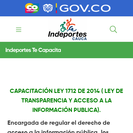
contenido
contenido
Indeportes
Indeportes Te Capacita
Cauca
CAPACITACIÓN LEY 1712 DE 2014 ( LEY DE
TRANSPARENCIA Y ACCESO A LA
INFORMACIÓN PUBLICA).
Encargada de r
egular el derecho de
acceso a la información pública, los