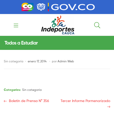
contenido
contenido
Indeportes
Todos a Estudiar
Cauca
Sin categoría
enero 17, 2014
por
Admin Web
Categories:
Sin categoría
Boletín de Prensa N° 356
Tercer Informe Pormenorizado