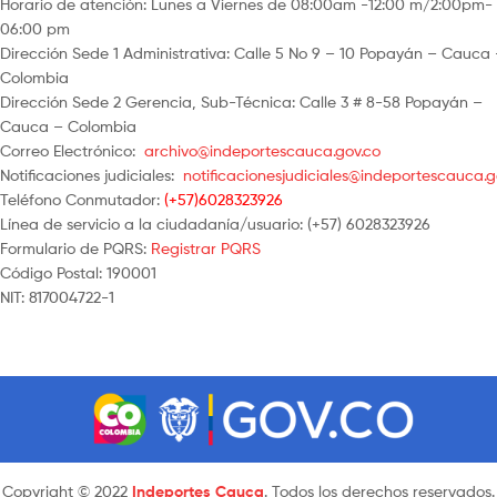
Horario de atención: Lunes a Viernes de 08:00am -12:00 m/2:00pm-
06:00 pm
Dirección Sede 1 Administrativa: Calle 5 No 9 – 10 Popayán – Cauca
Colombia
Dirección Sede 2 Gerencia, Sub-Técnica: Calle 3 # 8-58 Popayán –
Cauca – Colombia
Correo Electrónico:
archivo@indeportescauca.gov.co
Notificaciones judiciales:
notificacionesjudiciales@indeportescauca.g
Teléfono Conmutador:
(+57)6028323926
Línea de servicio a la ciudadanía/usuario: (+57) 6028323926
Formulario de PQRS:
Registrar PQRS
Código Postal: 190001
NIT: 817004722-1
Copyright © 2022
Indeportes Cauca
. Todos los derechos reservados.