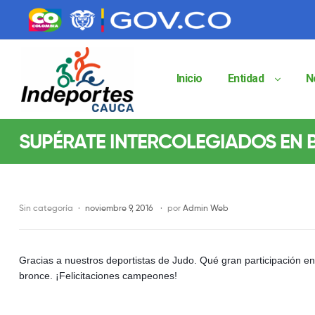
contenido
contenido
Inicio
Entidad
N
Indeportes
SUPÉRATE INTERCOLEGIADOS EN
Cauca
Instituto
Departamental
de
Sin categoría
noviembre 9, 2016
por
Admin Web
Deportes
del
Cauca
Gracias a nuestros deportistas de Judo. Qué gran participación en
Indeportes
Cauca
bronce. ¡Felicitaciones campeones!