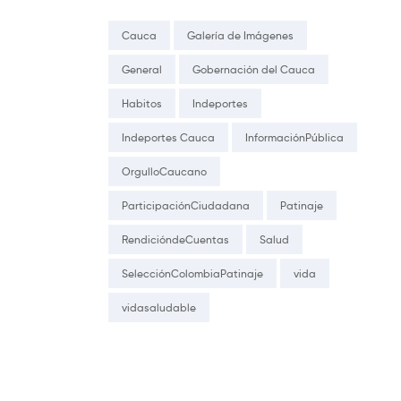
Cauca
Galería de Imágenes
General
Gobernación del Cauca
Habitos
Indeportes
Indeportes Cauca
InformaciónPública
OrgulloCaucano
ParticipaciónCiudadana
Patinaje
RendicióndeCuentas
Salud
SelecciónColombiaPatinaje
vida
vidasaludable