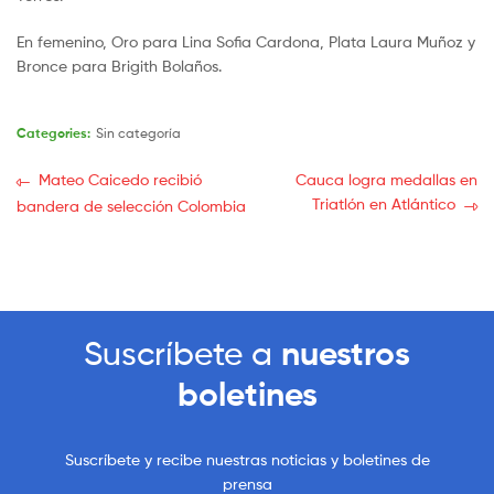
En femenino, Oro para Lina Sofia Cardona, Plata Laura Muñoz y
Bronce para Brigith Bolaños.
Categories:
Sin categoría
Mateo Caicedo recibió
Cauca logra medallas en
Triatlón en Atlántico
bandera de selección Colombia
Suscríbete a
nuestros
boletines
Suscríbete y recibe nuestras noticias y boletines de
prensa