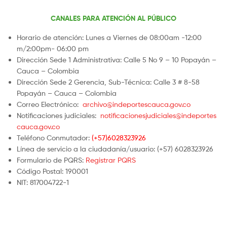
CANALES PARA ATENCIÓN AL PÚBLICO
Horario de atención: Lunes a Viernes de 08:00am -12:00
m/2:00pm- 06:00 pm
Dirección Sede 1 Administrativa: Calle 5 No 9 – 10 Popayán –
Cauca – Colombia
Dirección Sede 2 Gerencia, Sub-Técnica: Calle 3 # 8-58
Popayán – Cauca – Colombia
Correo Electrónico:
archivo@indeportescauca.gov.co
Notificaciones judiciales:
notificacionesjudiciales@indeportes
cauca.gov.co
Teléfono Conmutador:
(+57)6028323926
Línea de servicio a la ciudadanía/usuario: (+57) 6028323926
Formulario de PQRS:
Registrar PQRS
Código Postal: 190001
NIT: 817004722-1