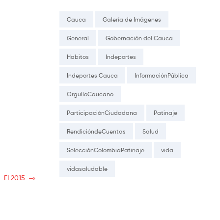
Cauca
Galería de Imágenes
General
Gobernación del Cauca
Habitos
Indeportes
Indeportes Cauca
InformaciónPública
OrgulloCaucano
ParticipaciónCiudadana
Patinaje
RendicióndeCuentas
Salud
SelecciónColombiaPatinaje
vida
vidasaludable
EI 2015