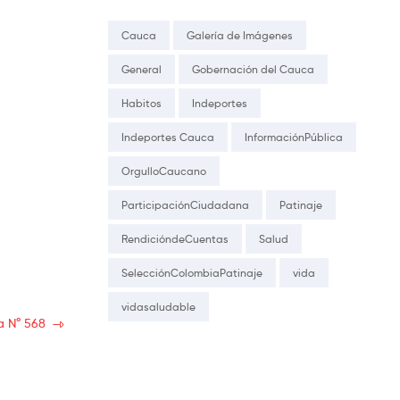
Cauca
Galería de Imágenes
General
Gobernación del Cauca
Habitos
Indeportes
Indeportes Cauca
InformaciónPública
OrgulloCaucano
ParticipaciónCiudadana
Patinaje
RendicióndeCuentas
Salud
SelecciónColombiaPatinaje
vida
vidasaludable
a N° 568