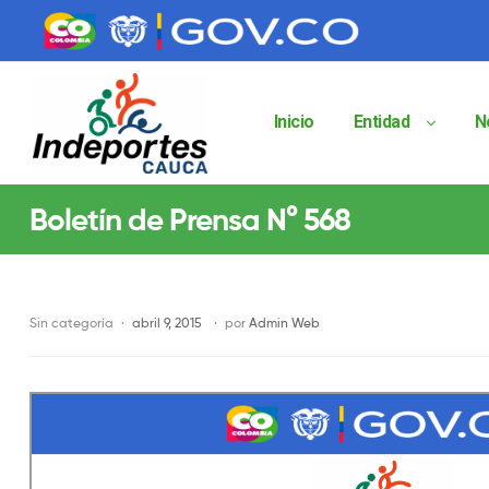
contenido
contenido
Inicio
Entidad
N
Indeportes
Boletín de Prensa N° 568
Cauca
Instituto
Departamental
de
Sin categoría
abril 9, 2015
por
Admin Web
Deportes
del
Cauca
Indeportes
Cauca