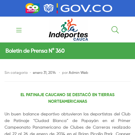
contenido
contenido
Indeportes
Boletín de Prensa N° 360
Cauca
Sin categoría
enero 31, 2014
por
Admin Web
EL PATINAJE CAUCANO SE DESTACÓ EN TIERRAS
NORTEAMERICANAS
Un buen balance deportivo obtuvieron los deportistas del Club
de Patinaje “Ciudad Blanca” de Popayán en el Primer
Campeonato Panamericano de Clubes de Carreras realizado
del 22 al 26 de enero de 2014 en el Brian Picollo Park, Copper