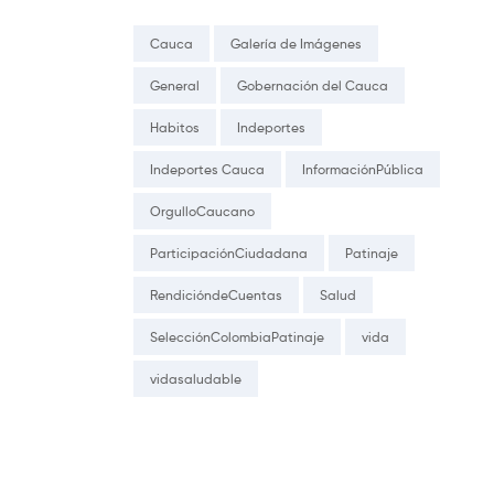
Cauca
Galería de Imágenes
General
Gobernación del Cauca
Habitos
Indeportes
Indeportes Cauca
InformaciónPública
OrgulloCaucano
ParticipaciónCiudadana
Patinaje
RendicióndeCuentas
Salud
SelecciónColombiaPatinaje
vida
vidasaludable