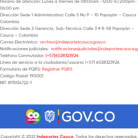
Horario de atención: Lunes a Viernes de 08:00am -12:00 m/2:00pm-
06:00 pm
Dirección Sede 1 Administrativa: Calle 5 No 9 – 10 Popayán – Cauca
Colombia
Dirección Sede 2 Gerencia, Sub-Técnica: Calle 3 # 8-58 Popayán –
Cauca – Colombia
Correo Electrónico:
archivo@indeportescauca.gov.co
Notificaciones judiciales:
notificacionesjudiciales@indeportescauca.g
Teléfono Conmutador:
(+57)6028323926
Línea de servicio a la ciudadanía/usuario: (+57) 6028323926
Formulario de PQRS:
Registrar PQRS
Código Postal: 190001
NIT: 817004722-1
Copyright © 2022
Indeportes Cauca
. Todos los derechos reservados.