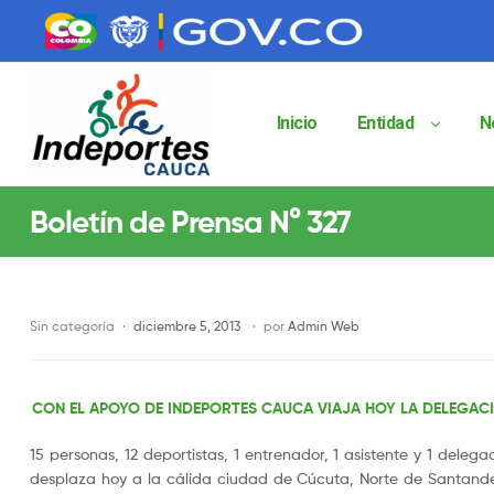
contenido
contenido
Inicio
Entidad
N
Indeportes
Boletín de Prensa N° 327
Cauca
Instituto
Departamental
de
Sin categoría
diciembre 5, 2013
por
Admin Web
Deportes
del
Cauca
CON EL APOYO DE INDEPORTES CAUCA VIAJA HOY LA DELEGACI
Indeportes
Cauca
15 personas, 12 deportistas, 1 entrenador, 1 asistente y 1 del
desplaza hoy a la cálida ciudad de Cúcuta, Norte de Santande