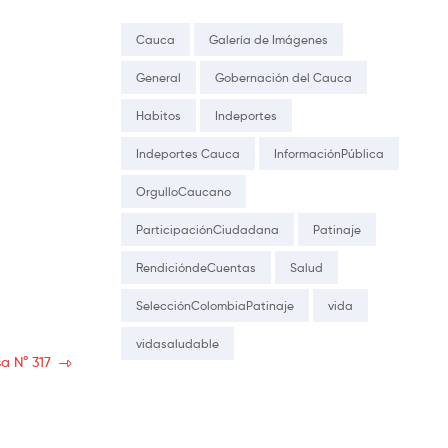
Cauca
Galería de Imágenes
General
Gobernación del Cauca
Habitos
Indeportes
Indeportes Cauca
InformaciónPública
OrgulloCaucano
ParticipaciónCiudadana
Patinaje
RendicióndeCuentas
Salud
SelecciónColombiaPatinaje
vida
vidasaludable
sa N° 317