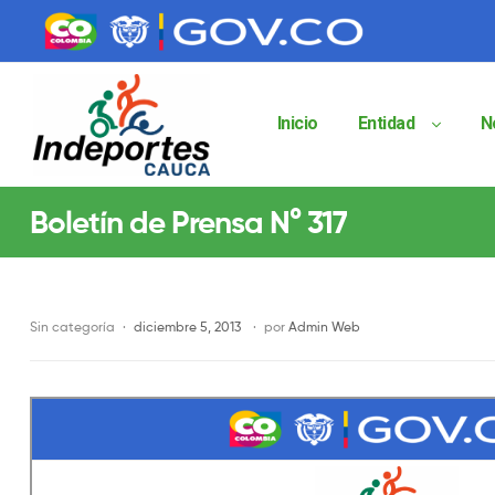
contenido
contenido
Inicio
Entidad
N
Indeportes
Boletín de Prensa N° 317
Cauca
Instituto
Departamental
de
Sin categoría
diciembre 5, 2013
por
Admin Web
Deportes
del
Cauca
Indeportes
Cauca