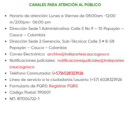
CANALES PARA ATENCIÓN AL PÚBLICO
Horario de atención: Lunes a Viernes de 08:00am -12:00
m/2:00pm- 06:00 pm
Dirección Sede 1 Administrativa: Calle 5 No 9 – 10 Popayán –
Cauca – Colombia
Dirección Sede 2 Gerencia, Sub-Técnica: Calle 3 # 8-58
Popayán – Cauca – Colombia
Correo Electrónico:
archivo@indeportescauca.gov.co
Notificaciones judiciales:
notificacionesjudiciales@indeportes
cauca.gov.co
Teléfono Conmutador:
(+57)6028323926
Línea de servicio a la ciudadanía/usuario: (+57) 6028323926
Formulario de PQRS:
Registrar PQRS
Código Postal: 190001
NIT: 817004722-1