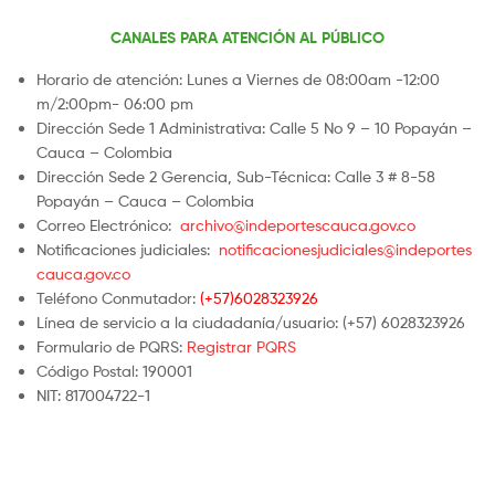
CANALES PARA ATENCIÓN AL PÚBLICO
Horario de atención: Lunes a Viernes de 08:00am -12:00
m/2:00pm- 06:00 pm
Dirección Sede 1 Administrativa: Calle 5 No 9 – 10 Popayán –
Cauca – Colombia
Dirección Sede 2 Gerencia, Sub-Técnica: Calle 3 # 8-58
Popayán – Cauca – Colombia
Correo Electrónico:
archivo@indeportescauca.gov.co
Notificaciones judiciales:
notificacionesjudiciales@indeportes
cauca.gov.co
Teléfono Conmutador:
(+57)6028323926
Línea de servicio a la ciudadanía/usuario: (+57) 6028323926
Formulario de PQRS:
Registrar PQRS
Código Postal: 190001
NIT: 817004722-1