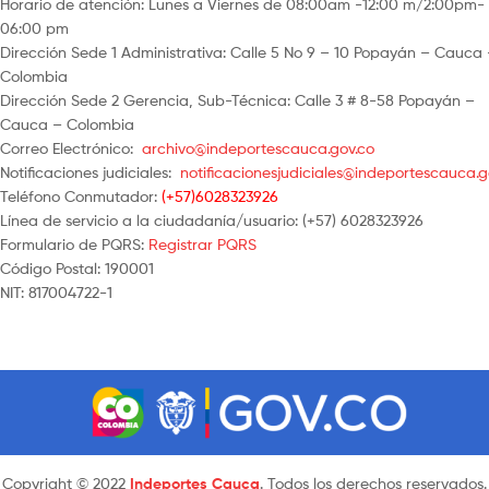
Horario de atención: Lunes a Viernes de 08:00am -12:00 m/2:00pm-
06:00 pm
Dirección Sede 1 Administrativa: Calle 5 No 9 – 10 Popayán – Cauca
Colombia
Dirección Sede 2 Gerencia, Sub-Técnica: Calle 3 # 8-58 Popayán –
Cauca – Colombia
Correo Electrónico:
archivo@indeportescauca.gov.co
Notificaciones judiciales:
notificacionesjudiciales@indeportescauca.g
Teléfono Conmutador:
(+57)6028323926
Línea de servicio a la ciudadanía/usuario: (+57) 6028323926
Formulario de PQRS:
Registrar PQRS
Código Postal: 190001
NIT: 817004722-1
Copyright © 2022
Indeportes Cauca
. Todos los derechos reservados.