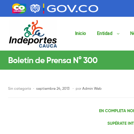
contenido
contenido
Inicio
Entidad
N
Indeportes
Boletín de Prensa N° 300
Cauca
Instituto
Departamental
de
Sin categoría
septiembre 24, 2013
por
Admin Web
Deportes
del
Cauca
EN COMPLETA NO
Indeportes
Cauca
SUPÉRATE IN