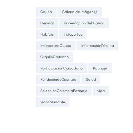
Cauca
Galería de Imágenes
General
Gobernación del Cauca
Habitos
Indeportes
Indeportes Cauca
InformaciónPública
OrgulloCaucano
ParticipaciónCiudadana
Patinaje
RendicióndeCuentas
Salud
SelecciónColombiaPatinaje
vida
vidasaludable