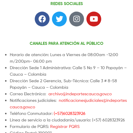
REDES SOCIALES
CANALES PARA ATENCIÓN AL PÚBLICO
Horario de atención: Lunes a Viernes de 08:00am -12:00
m/2:00pm- 06:00 pm
Dirección Sede 1 Administrativa: Calle 5 No 9 – 10 Popayán –
Cauca – Colombia
Dirección Sede 2 Gerencia, Sub-Técnica: Calle 3 # 8-58
Popayán – Cauca – Colombia
Correo Electrónico:
archivo@indeportescauca.gov.co
Notificaciones judiciales:
notificacionesjudiciales@indeportes
cauca.gov.co
Teléfono Conmutador:
(+57)6028323926
Línea de servicio a la ciudadanía/usuario: (+57) 6028323926
Formulario de PQRS:
Registrar PQRS
Código Postal: 190001