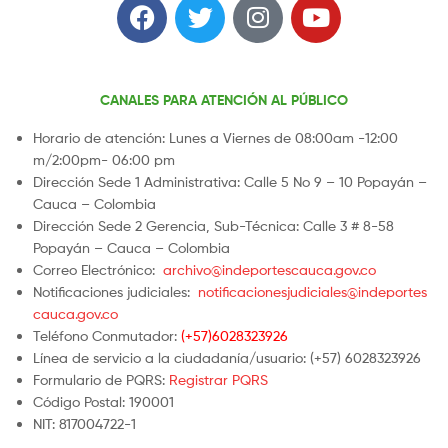
CANALES PARA ATENCIÓN AL PÚBLICO
Horario de atención: Lunes a Viernes de 08:00am -12:00
m/2:00pm- 06:00 pm
Dirección Sede 1 Administrativa: Calle 5 No 9 – 10 Popayán –
Cauca – Colombia
Dirección Sede 2 Gerencia, Sub-Técnica: Calle 3 # 8-58
Popayán – Cauca – Colombia
Correo Electrónico:
archivo@indeportescauca.gov.co
Notificaciones judiciales:
notificacionesjudiciales@indeportes
cauca.gov.co
Teléfono Conmutador:
(+57)6028323926
Línea de servicio a la ciudadanía/usuario: (+57) 6028323926
Formulario de PQRS:
Registrar PQRS
Código Postal: 190001
NIT: 817004722-1