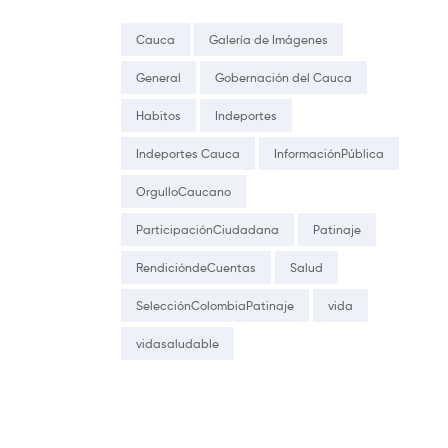
Cauca
Galería de Imágenes
General
Gobernación del Cauca
Habitos
Indeportes
Indeportes Cauca
InformaciónPública
OrgulloCaucano
ParticipaciónCiudadana
Patinaje
RendicióndeCuentas
Salud
SelecciónColombiaPatinaje
vida
vidasaludable