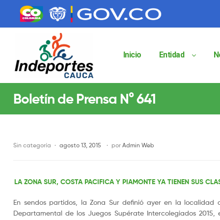
contenido
contenido
Inicio
Entidad
N
Indeportes
Boletín de Prensa N° 641
Cauca
Instituto
Departamental
de
Sin categoría
agosto 13, 2015
por
Admin Web
Deportes
del
Cauca
LA ZONA SUR, COSTA PACIFICA Y PIAMONTE YA TIENEN SUS CL
Indeportes
Cauca
En sendos partidos, la Zona Sur definió ayer en la localidad d
Departamental de los Juegos Supérate Intercolegiados 2015, 