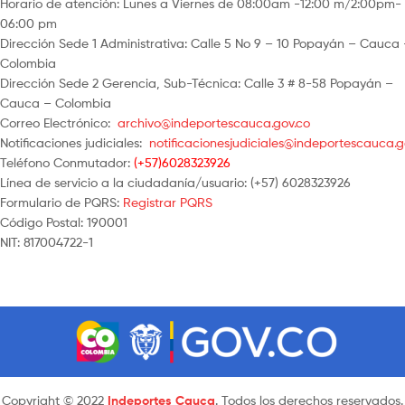
Horario de atención: Lunes a Viernes de 08:00am -12:00 m/2:00pm-
06:00 pm
Dirección Sede 1 Administrativa: Calle 5 No 9 – 10 Popayán – Cauca
Colombia
Dirección Sede 2 Gerencia, Sub-Técnica: Calle 3 # 8-58 Popayán –
Cauca – Colombia
Correo Electrónico:
archivo@indeportescauca.gov.co
Notificaciones judiciales:
notificacionesjudiciales@indeportescauca.g
Teléfono Conmutador:
(+57)6028323926
Línea de servicio a la ciudadanía/usuario: (+57) 6028323926
Formulario de PQRS:
Registrar PQRS
Código Postal: 190001
NIT: 817004722-1
Copyright © 2022
Indeportes Cauca
. Todos los derechos reservados.