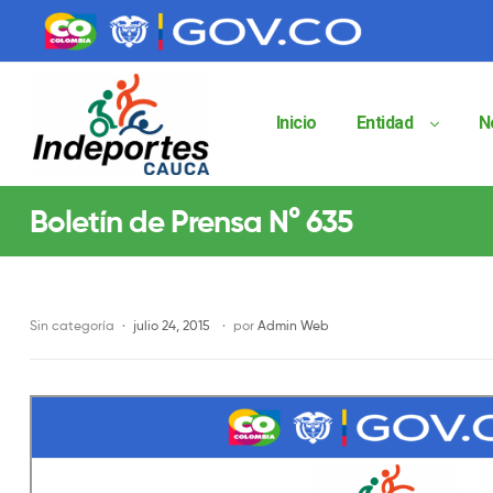
contenido
contenido
Inicio
Entidad
N
Indeportes
Boletín de Prensa N° 635
Cauca
Instituto
Departamental
de
Sin categoría
julio 24, 2015
por
Admin Web
Deportes
del
Cauca
Indeportes
Cauca