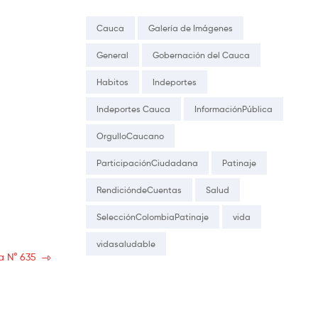
Cauca
Galería de Imágenes
General
Gobernación del Cauca
Habitos
Indeportes
Indeportes Cauca
InformaciónPública
OrgulloCaucano
ParticipaciónCiudadana
Patinaje
RendicióndeCuentas
Salud
SelecciónColombiaPatinaje
vida
vidasaludable
a N° 635