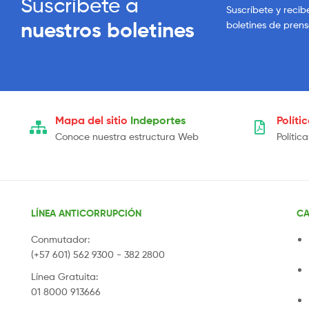
Suscríbete a
Suscríbete y recib
nuestros boletines
boletines de pren
Mapa del sitio
Indeportes
Políti
Conoce nuestra estructura Web
Polític
LÍNEA ANTICORRUPCIÓN
CA
Conmutador:
(+57 601) 562 9300 - 382 2800
Línea Gratuita:
01 8000 913666