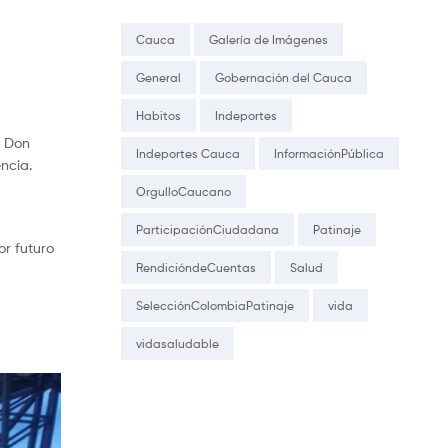
Cauca
Galería de Imágenes
General
Gobernación del Cauca
Habitos
Indeportes
y Don
Indeportes Cauca
InformaciónPública
encia.
OrgulloCaucano
ParticipaciónCiudadana
Patinaje
or futuro
RendicióndeCuentas
Salud
SelecciónColombiaPatinaje
vida
vidasaludable