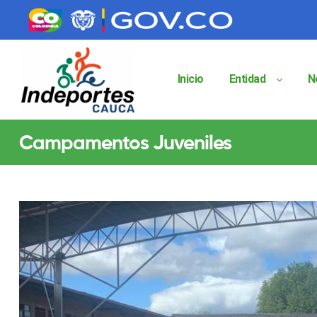
contenido
contenido
Inicio
Entidad
N
Indeportes
Campamentos Juveniles
Cauca
Instituto
Departamental
de
Deportes
del
Cauca
Indeportes
Cauca