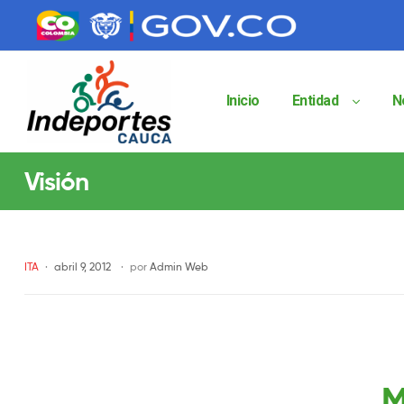
contenido
contenido
Inicio
Entidad
N
Indeportes
Visión
Cauca
Instituto
Departamental
de
ITA
abril 9, 2012
por
Admin Web
Deportes
del
Cauca
Indeportes
Cauca
M