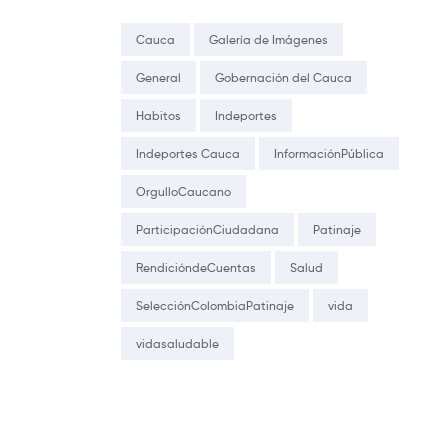
Cauca
Galería de Imágenes
General
Gobernación del Cauca
Habitos
Indeportes
Indeportes Cauca
InformaciónPública
OrgulloCaucano
ParticipaciónCiudadana
Patinaje
RendicióndeCuentas
Salud
SelecciónColombiaPatinaje
vida
vidasaludable