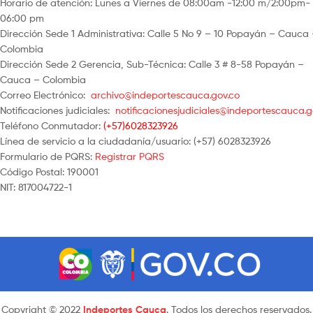
Horario de atención: Lunes a Viernes de 08:00am -12:00 m/2:00pm-
06:00 pm
Dirección Sede 1 Administrativa: Calle 5 No 9 – 10 Popayán – Cauca
Colombia
Dirección Sede 2 Gerencia, Sub-Técnica: Calle 3 # 8-58 Popayán –
Cauca – Colombia
Correo Electrónico:
archivo@indeportescauca.gov.co
Notificaciones judiciales:
notificacionesjudiciales@indeportescauca.g
Teléfono Conmutador:
(+57)6028323926
Línea de servicio a la ciudadanía/usuario: (+57) 6028323926
Formulario de PQRS:
Registrar PQRS
Código Postal: 190001
NIT: 817004722-1
Copyright © 2022
Indeportes Cauca
. Todos los derechos reservados.