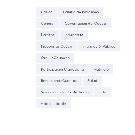
Cauca
Galería de Imágenes
General
Gobernación del Cauca
Habitos
Indeportes
Indeportes Cauca
InformaciónPública
OrgulloCaucano
ParticipaciónCiudadana
Patinaje
RendicióndeCuentas
Salud
SelecciónColombiaPatinaje
vida
vidasaludable