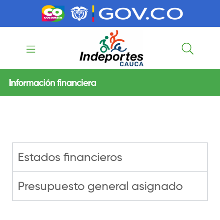
contenido
contenido
Indeportes
Información financiera
Cauca
Estados financieros
Presupuesto general asignado