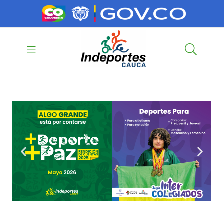
contenido
contenido
Indeportes
Cauca