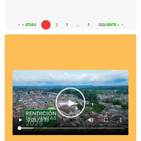
« ATRÁS
1
2
3
…
5
SIGUIENTE »