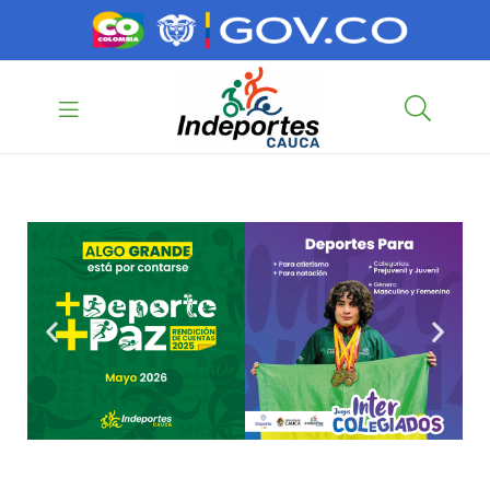
contenido
contenido
Indeportes
Cauca