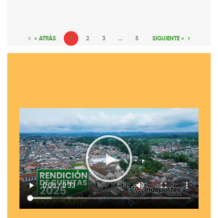
« ATRÁS
1
2
3
…
5
SIGUIENTE »