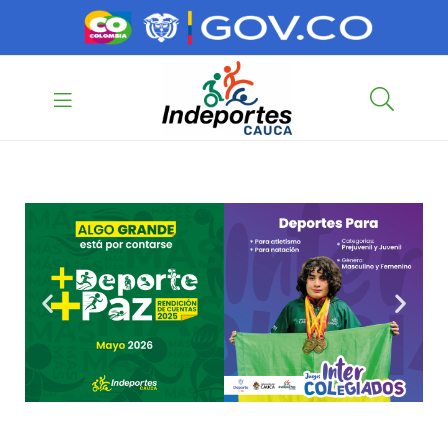
contenido
contenido
Indeportes
Cauca