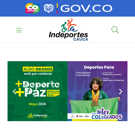
contenido
contenido
Indeportes
Cauca