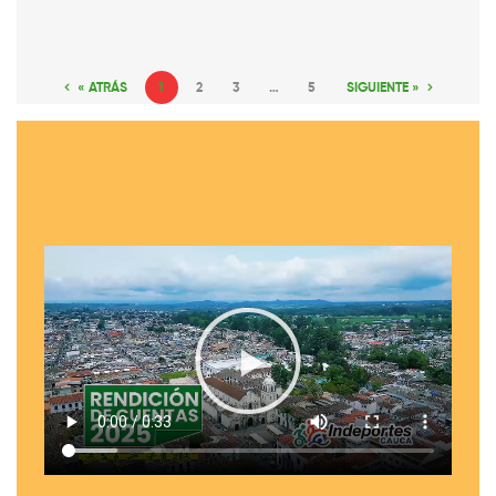
« ATRÁS
1
2
3
…
5
SIGUIENTE »