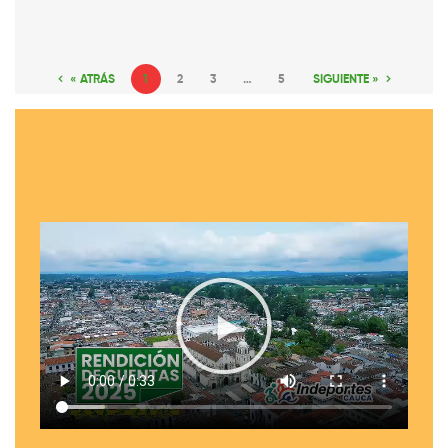
« ATRÁS
1
2
3
…
5
SIGUIENTE »