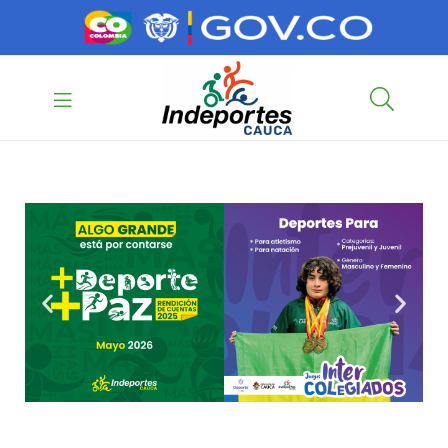
contenido
contenido
Indeportes
Cauca