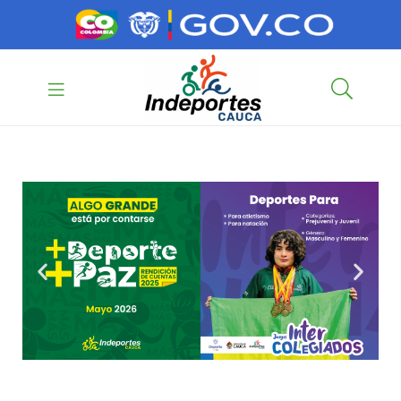
contenido
contenido
Indeportes
Cauca