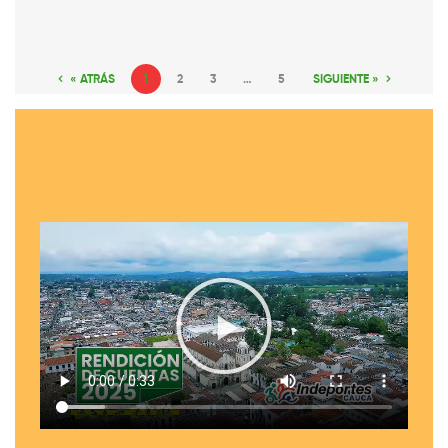
« ATRÁS
1
2
3
…
5
SIGUIENTE »