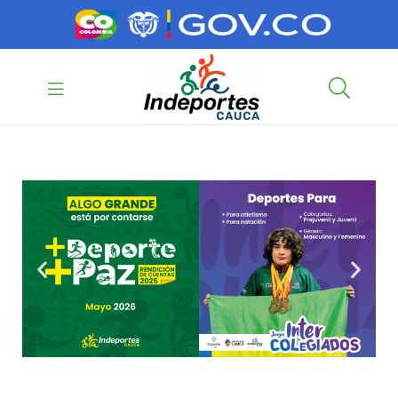
contenido
contenido
Indeportes
Cauca