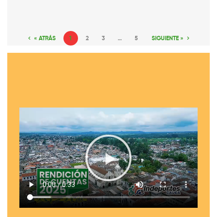
« ATRÁS
1
2
3
…
5
SIGUIENTE »